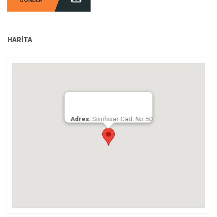
GÖNDER
HARITA
Adres:
Sivrihisar Cad. No: 50