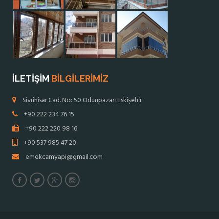
İLETİŞİM
BİLGİLERİMİZ
Sivrihisar Cad. No: 50 Odunpazarı Eskişehir
+90 222 234 76 15
+90 222 220 98 16
+90 537 985 47 20
emekcamyapi@gmail.com